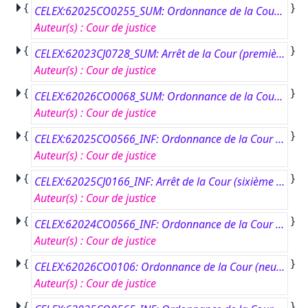
{
}
CELEX:62025CO0255_SUM: Ordonnance de la Cour (septième chambre) du 29 juin 2026.#Technikes Anaktisis kai Diachorismou AE (ECORESET AE) contre Perifereia Attikis.#Renvoi préjudiciel – Article 99 du règlement de procédure de la Cour – Réponse pouvant être clairement déduite de la jurisprudence – Régime d’aides à l’investissement privé – Régime d’aides compatible avec le marché intérieur – Refus par l’autorité compétente d’octroyer une aide au titre de ce régime – Recours juridictionnel tendant à l’annulation de cette décision de refus – Effet rétroactif d’une éventuelle annulation juridictionnelle de ladite décision de refus – Expiration, au cours de la procédure juridictionnelle, du délai prévu pour l’octroi d’une aide au titre dudit régime d’aides – Date à laquelle l’aide concernée est réputée avoir été accordée – Article 47 de la charte des droits fondamentaux de l’Union européenne – Droit à un recours juridictionnel effectif – Règlement (UE) 2015/1589 – Article 1er – Aide existante.#Affaire C-255/25.
Auteur(s)
:
Cour de justice
{
}
CELEX:62023CJ0728_SUM: Arrêt de la Cour (première chambre) du 12 mars 2026.#Royaume d'Espagne contre Conseil de l'Union européenne e.a.#Pourvoi – Personnel relevant de la politique étrangère et de sécurité commune (PESC) – Agent contractuel international engagé par le représentant spécial de l’Union européenne en Bosnie‑Herzégovine – Contrats de travail à durée déterminée successifs – Résiliation du contrat de travail à la suite du retrait du Royaume-Uni de Grande-Bretagne et d’Irlande du Nord de l’Union – Pourvoi formé par un État membre qui n’est pas intervenu dans la procédure devant le Tribunal – Article 56, troisième alinéa, du statut de la Cour de justice de l’Union européenne – Recevabilité du pourvoi – Notion de “litiges opposant l’Union à ses agents” – Pourvoi incident – Recevabilité.#Affaire C-728/23 P.
Auteur(s)
:
Cour de justice
{
}
CELEX:62026CO0068_SUM: Ordonnance de la Cour (cinquième chambre) du 27 mars 2026.#Procédure pénale contre DK.#Renvoi préjudiciel – Procédure préjudicielle d’urgence – Espace de liberté, de sécurité et de justice – Article 99 du règlement de procédure de la Cour – Coopération judiciaire en matière pénale – Directive (UE) 2016/343 – Article 8, paragraphes 1 et 2 – Droit d’assister à son procès – Renonciation expresse ou tacite, mais non équivoque – Réglementation nationale interprétée en ce sens qu’elle autorise le maintien en détention d’une personne faisant l’objet de poursuites pénales pour garantir le respect de son droit d’assister à son procès.#Affaire C-68/26 PPU.
Auteur(s)
:
Cour de justice
{
}
CELEX:62025CO0566_INF: Ordonnance de la Cour (huitième chambre) du 12 mars 2026.#FF contre Agence de l’Union européenne pour la coopération judiciaire en matière pénale (Eurojust) et Agence de l’Union européenne pour la coopération des services répressifs (Europol).#Pourvoi – Article 181 du règlement de procédure de la Cour – Coopération des autorités de police et autres services répressifs des États membres – Article 340 TFUE – Règlement (UE) 2016/794 – Article 50, paragraphe 1 – Responsabilité non contractuelle de l’Agence de l’Union européenne pour la coopération des services répressifs (Europol) – Prétendu traitement illicite de données à caractère personnel transmises à Europol par des autorités nationales – Réalité du préjudice prétendument subi – Pourvoi en partie manifestement irrecevable et en partie manifestement non fondé.#Affaire C-566/25 P.
Auteur(s)
:
Cour de justice
{
}
CELEX:62025CJ0166_INF: Arrêt de la Cour (sixième chambre) du 9 juillet 2026.#Commission européenne contre République portugaise.#Recours en manquement – Directive 2010/75/UE – Émissions industrielles (prévention et réduction intégrées de la pollution) – Transposition incorrecte ou incomplète.#Affaire C-166/25.
Auteur(s)
:
Cour de justice
{
}
CELEX:62024CO0566_INF: Ordonnance de la Cour (septième chambre) du 5 mars 2026.#Consumer Rights Recovery sp. z o.o. contre Santander Bank Polska S.A.#Renvoi préjudiciel – Article 53, paragraphe 2, et article 100, paragraphe 2, du règlement de procédure de la Cour – Litige au principal devenu sans objet – Non-lieu à statuer – Non-lieu à statuer.#Affaire C-566/24.
Auteur(s)
:
Cour de justice
{
}
CELEX:62026CO0106: Ordonnance de la Cour (neuvième chambre) du 15 juillet 2026.#Harouna Douamba contre Conseil de l'Union européenne.#Pourvoi – Article 181 du règlement de procédure de la Cour – Article 168, paragraphe 2, et article 119, paragraphes 2 et 4, du règlement de procédure – Pourvoi manifestement irrecevable – Absence de production d’un document officiel ou d’un mandat dans le délai imparti.#Affaire C-106/26 P.
Auteur(s)
:
Cour de justice
{
}