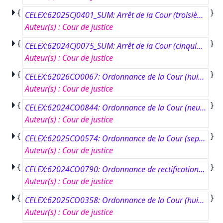
{
}
CELEX:62025CJ0401_SUM: Arrêt de la Cour (troisième chambre) du 16 juillet 2026.#Elettronica Industriale SpA contre Ministero delle Imprese e del Made in Italy.#Renvoi préjudiciel – Réseaux et services de communications électroniques – Directive 2002/21/CE – Article 9 – Gestion des radiofréquences pour les services de communications électroniques – Principe de neutralité à l’égard des services – Article 9 bis – Réexamen des restrictions aux droits d’utilisation des radiofréquences existants – Mesure nationale imposant à un titulaire de droits d’utilisation de radiofréquences d’utiliser ces radiofréquences conformément aux dispositions du plan national d’attribution des fréquences et ne permettant pas d’exercer des activités différentes – Mesure nationale imposant d’utiliser lesdites radiofréquences exclusivement pour des services de diffusion de télévision numérique terrestre.#Affaire C-401/25.
Auteur(s)
:
Cour de justice
{
}
CELEX:62024CJ0075_SUM: Arrêt de la Cour (cinquième chambre) du 15 janvier 2026.#XH contre Commission européenne.#Pourvoi – Fonction publique – Office européen de lutte antifraude (OLAF) – Allégations de harcèlement moral pendant des périodes de congé de maladie – Rejet des demandes d’assistance et indemnitaire – Ouverture d’une procédure d’invalidité – Recours en annulation et en indemnité – Recevabilité – Actes attaquables – Obligation de motivation incombant au Tribunal de l’Union européenne – Motivation contradictoire – Dénaturation des faits et des éléments de preuve.#Affaire C-75/24 P.
Auteur(s)
:
Cour de justice
{
}
CELEX:62026CO0067: Ordonnance de la Cour (huitième chambre) du 16 juillet 2026.#Napag Italia S.r.l. contre Agenzia delle Entrate – Direzione Regionale del Lazio.#Renvoi préjudiciel – Article 53, paragraphe 2, du règlement de procédure de la Cour – Absence de mise en œuvre du droit de l’Union – Incompétence manifeste de la Cour.#Affaire C-67/26.
Auteur(s)
:
Cour de justice
{
}
CELEX:62024CO0844: Ordonnance de la Cour (neuvième chambre) du 15 juillet 2026.#Procureur du Roi près du Tribunal de première instance de Liège, division Liège et État belge, SPF Finances contre ECDC Logistics SA e.a.#Renvoi préjudiciel – Article 53, paragraphe 2, ainsi qu’articles 94 et 99 du règlement de procédure de la Cour – Union douanière – Code des douanes de l’Union – Règlement (UE) no 952/2013 – Importations de marchandises – Valeur en douane – Sous-évaluation – Méthodes secondaires de détermination de la valeur en douane – Méthode fondée sur un prix moyen calculé sur la base de valeurs statistiques agrégées établies à l’échelle de l’Union européenne – Article 53 de la charte des droits fondamentaux de l’Union européenne – Recevabilité.#Affaire C-844/24.
Auteur(s)
:
Cour de justice
{
}
CELEX:62025CO0574: Ordonnance de la Cour (septième chambre) du 10 juillet 2026.#Balneari Rimini contre Comune di Rimini.#Renvoi préjudiciel – Article 53, paragraphe 2, et article 94, sous a) et c), du règlement de procédure de la Cour – Exigence d’indication des raisons justifiant la nécessité d’une réponse par la Cour – Irrecevabilité manifeste partielle – Article 99 du règlement de procédure – Réponse pouvant être clairement déduite de la jurisprudence – Directive 2006/123/CE – Article 12, paragraphes 1 et 2 – Directive 2014/23/UE – Champ d’application – Concessions domaniales maritimes exploitées à des fins touristico-récréatives – Action indemnitaire – Réglementation prévoyant la prorogation automatique de ces concessions – Rareté des ressources naturelles – Autorité compétente pour apprécier cette rareté.#Affaire C-574/25.
Auteur(s)
:
Cour de justice
{
}
CELEX:62024CO0790: Ordonnance de rectification du 20 juillet 2026.#International Management Group (IMG) contre Commission européenne.#Rectification d’arrêt.#Affaire C-790/24 P.
Auteur(s)
:
Cour de justice
{
}
CELEX:62025CO0358: Ordonnance de la Cour (huitième chambre) du 16 juillet 2026.#M.O.#Renvoi préjudiciel – Article 53, paragraphe 2, du règlement de procédure de la Cour – Directive (UE) 2017/1132 – Publicité et actualisation des indications concernant les sociétés – Cessation des fonctions par des membres du conseil d’administration – Fondation – Inapplicabilité – Article 47 de la charte des droits fondamentaux de l’Union européenne – Absence de mise en œuvre du droit de l’Union – Irrecevabilité manifeste.#Affaire C-358/25.
Auteur(s)
:
Cour de justice