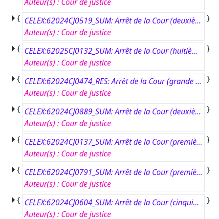
Auteur(s)
:
Cour de justice
{
}
CELEX:62024CJ0519_SUM: Arrêt de la Cour (deuxième chambre) du 16 avril 2026.#Nitrogénművek Vegyipari Zrt. contre Nemzeti Adó- és Vámhivatal Fellebbviteli Igazgatósága.#Renvoi préjudiciel – Environnement – Pollution atmosphérique – Système d’échange de quotas d’émission de gaz à effet de serre – Directive 2003/87/CE – Règles transitoires concernant la délivrance de quotas à titre gratuit – Article 10 bis – Réglementation nationale soumettant les exploitants bénéficiant d’une quantité importante de quotas alloués à titre gratuit à une taxe sur les émissions de dioxyde de carbone (CO2).#Affaire C-519/24.
Auteur(s)
:
Cour de justice
{
}
CELEX:62025CJ0132_SUM: Arrêt de la Cour (huitième chambre) du 23 avril 2026.#M.M. Ristorazione Srl contre Villa Ramazzini Srl.#Renvoi préjudiciel – Propriété intellectuelle – Directive 2004/48/CE – Respect des droits de propriété intellectuelle – Article 9, paragraphe 5 – Mesures provisoires – Absence d’engagement d’une action conduisant à une décision au fond – Réglementation nationale prévoyant le maintien des effets de mesures provisoires tendant à anticiper les effets d’une décision au fond.#Affaire C-132/25.
Auteur(s)
:
Cour de justice
{
}
CELEX:62024CJ0474_RES: Arrêt de la Cour (grande chambre) du 14 juillet 2026.#AR e.a.#Renvoi préjudiciel – Protection des personnes physiques à l’égard du traitement des données à caractère personnel – Règlement (UE) 2016/679 – Article 2 – Champ d’application matériel – Articles 5 et 6 – Principes relatifs au traitement et licéité de celui-ci – Article 9 – Notion de “données concernant la santé” – Article 10 – Notion de “données à caractère personnel relatives aux condamnations pénales et aux infractions” – Lutte contre le dopage dans le domaine du sport – Publication en ligne du nom d’une personne ayant violé les règles antidopage, de la durée de son interdiction de participation à des évènements sportifs et des raisons de cette interdiction – Mise en balance des intérêts – Proportionnalité – Article 77 – Droit d’introduire une réclamation auprès d’une autorité de contrôle lorsqu’une telle publication est imminente.#Affaire C-474/24.
Auteur(s)
:
Cour de justice
{
}
CELEX:62024CJ0889_SUM: Arrêt de la Cour (deuxième chambre) du 21 mai 2026.#« DELVE 2 » SIA contre Valsts ieņēmumu dienests.#Renvoi préjudiciel – Union douanière – Règlement d’exécution (UE) 2022/191 – Institution d’un droit antidumping définitif sur les importations de certains éléments de fixation en fer ou en acier originaires de la République populaire de Chine – Article 1er, paragraphe 3 – Déclaration en douane – Demande de rectification – Présentation, par l’importateur, postérieurement à la déclaration en douane, d’une facture commerciale répondant aux exigences de cette disposition.#Affaire C-889/24.
Auteur(s)
:
Cour de justice
{
}
CELEX:62024CJ0137_SUM: Arrêt de la Cour (première chambre) du 27 novembre 2025.#Michael Heßler contre Commission européenne.#Pourvoi – Fonction publique – Statut des fonctionnaires de l’Union européenne – Procédure précontentieuse – Article 90 – Notion d’“acte faisant grief” – Impôt établi au profit de l’Union européenne – Règlement (CEE, Euratom, CECA) no 260/68 – Article 3 – Abattement fiscal pour enfant à charge – Conditions d’octroi – Notion d’“enfant à charge” – Annexe VII du statut – Article 2 – Allocation pour enfant à charge.#Affaire C-137/24 P.
Auteur(s)
:
Cour de justice
{
}
CELEX:62024CJ0791_SUM: Arrêt de la Cour (première chambre) du 4 juin 2026.#TERVE Production, spol. s r.o. contre Intesa Sanpaolo Holding International S.A.#Renvoi préjudiciel – Coopération judiciaire en matière civile et commerciale – Compétence judiciaire, reconnaissance et exécution des décisions en matière civile et commerciale – Règlement (UE) no 1215/2012 – Article 7, points 1 et 2 – Compétences spéciales – Matière contractuelle – Défaut d’acceptation par l’actionnaire majoritaire d’une société du projet de contrat d’achat des actions détenues par l’actionnaire minoritaire de cette société – Demande de cet actionnaire minoritaire tendant à suppléer, par une décision de justice, le défaut d’acceptation par cet actionnaire majoritaire – Article 24, point 2 – Compétence exclusive – Demande préliminaire dudit actionnaire minoritaire tendant à contester la validité de la résolution d’une assemblée générale de la même société ayant approuvé le transfert des actions restantes de celle-ci audit actionnaire majoritaire.#Affaire C-791/24.
Auteur(s)
:
Cour de justice
{
}
CELEX:62024CJ0604_SUM: Arrêt de la Cour (cinquième chambre) du 21 mai 2026.#Farmakeio YZ &amp;amp; Sia OE contre Ypourgos Anaptyxis kai Ependyseon et Ypourgos Ygeias.#Renvoi préjudiciel – Médicaments à usage humain – Directive 2001/83/CE – Article 85 quater, paragraphes 1 et 2 – Médicaments non soumis à prescription médicale – Interdiction de la vente à distance au public, au moyen de services de la société de l’information, d’une catégorie de médicaments non soumis à prescription médicale – Protection de la santé publique.#Affaire C-604/24.
Auteur(s)
:
Cour de justice