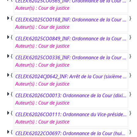
CELEX:62025CO0565_INF: Ordonnance de la Cour (huitième chambre) du 12 mars 2026.#CW contre Agence de l’Union européenne pour la coopération judiciaire en matière pénale (Eurojust) et Agence de l’Union européenne pour la coopération des services répressifs (Europol).#Pourvoi – Article 181 du règlement de procédure de la Cour – Coopération des autorités de police et autres services répressifs des États membres – Article 340 TFUE – Règlement (UE) 2016/794 – Article 50, paragraphe 1 – Responsabilité non contractuelle de l’Agence de l’Union européenne pour la coopération des services répressifs (Europol) – Prétendu traitement illicite de données à caractère personnel transmises à Europol par des autorités nationales – Réalité du préjudice prétendument subi – Pourvoi manifestement non fondé.#Affaire C-565/25 P.
Auteur(s)
:
Cour de justice
{
}
CELEX:62025CO0168_INF: Ordonnance de la Cour (huitième chambre) du 25 février 2026.#Bytové družstvo so sídlom v Trnave contre Prima banka Slovensko, a.s.#Renvoi préjudiciel – Article 99 du règlement de procédure de la Cour – Protection des consommateurs – Clauses abusives dans les contrats conclus avec les consommateurs – Directive 93/13 – Article 2, sous b) – Notion de consommateur – Personne morale gérante d’un immeuble ayant conclu un contrat de crédit pour le compte des copropriétaires – Non-inclusion.#Affaire C-168/25.
Auteur(s)
:
Cour de justice
{
}
CELEX:62025CO0849_INF: Ordonnance de la Cour (huitième chambre) du 6 mai 2026.#Swissgrid AG contre Agence de l’Union européenne pour la coopération des régulateurs de l’énergie (ACER).#Pourvoi – Article 181 du règlement de procédure de la Cour – Article 56, deuxième alinéa, du statut de la Cour de justice de l’Union européenne – Pourvoi formé par une partie n’ayant pas succombé en ses conclusions en première instance – Pourvoi manifestement irrecevable.#Affaire C-849/25 P.
Auteur(s)
:
Cour de justice
{
}
CELEX:62025CO0336_INF: Ordonnance de la Cour (septième chambre) du 24 février 2026.#RY contre Commission européenne.#Pourvoi – Article 181 du règlement de procédure de la Cour – Recours en indemnité – Résiliation du contrat de travail d’un agent temporaire – Préjudices matériel et moral prétendument subis par la partie requérante – Fondement juridique du recours – Lien d’emploi de l’agent avec l’institution concernée.#Affaire C-336/25 P.
Auteur(s)
:
Cour de justice
{
}
CELEX:62024CJ0642_INF: Arrêt de la Cour (sixième chambre) du 16 avril 2026.#Commission européenne contre République fédérale d'Allemagne.#Manquement d’État – Coordination des systèmes de sécurité sociale – Règlement (CE) no 883/2004 – Articles 4, 7 et 67 – Libre circulation des travailleurs – Règlement (UE) no 492/2011 – Article 7 – Égalité de traitement – Avantages sociaux et fiscaux – Prestations familiales – Adaptation des montants en fonction du coût de la vie dans l’État membre de résidence des enfants.#Affaire C-642/24.
Auteur(s)
:
Cour de justice
{
}
CELEX:62026CO0013: Ordonnance de la Cour (dixième chambre) du 15 juillet 2026.#Emilio De Capitani contre Conseil de l'Union européenne.#Pourvoi – Article 181 du règlement de procédure de la Cour – Accès aux documents – Règlement (CE) no 1049/2001 – Documents de travail émanant du secrétariat général du Conseil de l’Union européenne – Absence de publication dans le registre du Conseil des documents communiqués à la suite d’une demande d’accès – Article 10 et article 16, paragraphe 8, TUE – Article 15 TFUE – Absence de décision implicite de refus de publication – Absence d’acte attaquable – Pourvoi en partie manifestement irrecevable et en partie manifestement non fondé.#Affaire C-13/26 P.
Auteur(s)
:
Cour de justice
{
}
CELEX:62026CO0111: Ordonnance du Vice-président de la Cour du 14 juillet 2026.#Voice - Bundesverband der IT-Anwender eV contre Commission européenne.#Pourvoi – Recours en annulation – Demande d’intervention – Recevabilité de la demande – Délai de dépôt – Modalités de calcul du délai – Publication au Journal officiel de l’Union européenne – Délai de distance – Tardiveté – Protection juridictionnelle effective – Principe d’égalité de traitement.#Affaire C-111/26 P(I).
Auteur(s)
:
Cour de justice
{
}
CELEX:62022CO0697: Ordonnance de la Cour (huitième chambre) du 10 juillet 2026.#Koiviston Auto Helsinki Oy contre Commission européenne.#Taxation des dépens.#Affaire C-697/22 P-DEP.