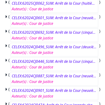
{
}
CELEX:62025CJ0062_SUM: Arrêt de la Cour (huitième chambre) du 26 mars 2026.#Bundesverband der Verbraucherzentralen und Verbraucherverbände - Verbraucherzentrale Bundesverband e.V. contre JZ.#Renvoi préjudiciel – Protection des consommateurs – Directive 98/6/CE – Indication des prix des produits – Article 2, sous a) – Notion de “prix de vente” – Vente en ligne – Frais forfaitaires de traitement en cas de commande totale d’une valeur inférieure à un montant minimal – Exclusion de ces frais du prix de vente du produit concerné.#Affaire C-62/25.
Auteur(s)
:
Cour de justice
{
}
CELEX:62024CJ0601_SUM: Arrêt de la Cour (neuvième chambre) du 11 juin 2026.#Procédure pénale contre V.B.#Renvoi préjudiciel – Protection des espèces de faune et de flore sauvages par le contrôle de leur commerce – Hippocampe japonais – Règlement (CE) no 338/97 – Article 2, sous t) – Notion de “spécimen” – Article 4, paragraphe 2 – Permis d’importation – Article 2, sous j), et article 7, paragraphe 3 – Effets personnels ou domestiques – Article 16 – Sanctions pénales – Introduction dans l’Union européenne de spécimens sans permis d’importation – Règlement (CE) no 865/2006 – Article 57 – Introduction d’effets personnels ou domestiques dans l’Union.#Affaire C-601/24.
Auteur(s)
:
Cour de justice
{
}
CELEX:62023CJ0692_SUM: Arrêt de la Cour (cinquième chambre) du 15 janvier 2026.#AVR-Afvalverwerking BV contre NV BAR-Afvalbeheer e.a.#Renvoi préjudiciel – Marchés publics – Directive 2014/24/UE – Article 12, paragraphe 3 – Marché public faisant l’objet d’une attribution directe à une personne morale contrôlée conjointement par les pouvoirs adjudicateurs – Conditions – Seuil des activités de la personne morale contrôlée exercées dans le cadre de l’exécution des tâches qui lui sont confiées par les pouvoirs adjudicateurs – Article 12, paragraphe 5 – Prise en compte du chiffre d’affaires des filiales du groupe dont la personne morale contrôlée est la société mère – Législation comptable de l’Union – Directive 2013/34/UE – Articles 22 et 24 – Établissement d’états financiers consolidés.#Affaire C-692/23.
Auteur(s)
:
Cour de justice
{
}
CELEX:62024CJ0496_SUM: Arrêt de la Cour (deuxième chambre) du 16 avril 2026.#Stichting Onderhandelingen Thuiskopie vergoeding et Stichting de Thuiskopie contre HP Nederland BV e.a.#Renvoi préjudiciel – Rapprochement des législations – Propriété intellectuelle – Droit d’auteur et droits voisins – Directive 2001/29/CE – Article 2 – Droit de reproduction – Article 3, paragraphe 1 – Droit de communication d’œuvres au public – Article 5, paragraphe 2, sous b) – Exception dite de “copie privée” – Compensation équitable – Service de streaming payant – Copie pour lecture en continu hors ligne – Article 5, paragraphe 5.#Affaire C-496/24.
Auteur(s)
:
Cour de justice
{
}
CELEX:62024CJ0446_SUM: Arrêt de la Cour (cinquième chambre) du 23 avril 2026.#Freie Hansestadt Bremen contre DT.#Renvoi préjudiciel – Espace de liberté, de sécurité et de justice – Directive 2008/115/CE – Retour des ressortissants d’un pays tiers en séjour irrégulier – Article 11, paragraphe 2 – Interdiction d’entrée – Durée – Réglementation nationale exigeant, en principe, une interdiction d’entrée et de séjour à durée illimitée dans certains cas – Menace terroriste.#Affaire C-446/24.
Auteur(s)
:
Cour de justice
{
}
CELEX:62024CJ0887_SUM: Arrêt de la Cour (neuvième chambre) du 23 avril 2026.#YH contre Widl GmbH.#Renvoi préjudiciel – Rapprochement des législations des États membres relatives aux machines – Normes et réglementations techniques – Directive 98/37/CE – Machine munie de dispositifs d’arrêt normal et d’urgence – Exigences essentielles de sécurité et de santé – Risques pour la sécurité et la santé des personnes – Déclenchement inconscient ou conscient de l’un des dispositifs d’arrêt – Blocage du dispositif d’arrêt d’urgence – Manœuvre appropriée pouvant débloquer le dispositif d’arrêt d’urgence.#Affaire C-887/24.
Auteur(s)
:
Cour de justice
{
}
CELEX:62024CJ0901_SUM: Arrêt de la Cour (neuvième chambre) du 16 avril 2026.#mBank S.A. contre TK e.a.#Renvoi préjudiciel – Protection des consommateurs – Directive 93/13/CEE – Article 7, paragraphe 1 – Clauses abusives dans les contrats conclus avec les consommateurs – Effets de la constatation du caractère abusif d’une clause – Nullité du contrat – Actions en restitution – Délai de prescription de l’action du professionnel – Interruption du délai de prescription – Reconnaissance par un consommateur d’une dette envers un établissement de crédit – Principe d’effectivité – Principe de sécurité juridique – Principe de proportionnalité – Droit d’accès à un tribunal – Enrichissement sans cause.#Affaire C-901/24.
Auteur(s)
:
Cour de justice
{
}