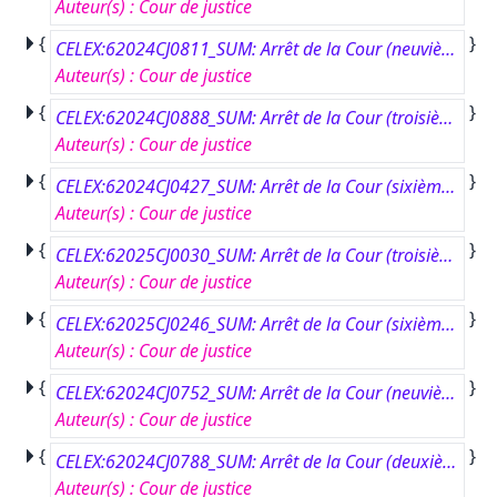
Auteur(s)
:
Cour de justice
{
}
CELEX:62024CJ0811_SUM: Arrêt de la Cour (neuvième chambre) du 23 avril 2026.#Pescheria Il Granchio Blu di JC contre Ministero delle Imprese e del Made in Italy.#Renvoi préjudiciel – Aides de minimis – Règlement (UE) no 1407/2013 – Règlement (UE) no 1408/2013 – Règlement (UE) no 717/2014 – Champs d’application respectifs – Règlement (UE) no 1379/2013 – Secteur de la pêche et de l’aquaculture – Organisation commune des marchés – Entreprises opérant dans la production, la transformation et la commercialisation des produits halieutiques – Commerce de détail – Réglementation nationale prévoyant des aides de minimis en faveur des entreprises situées dans des zones touchées par des séismes.#Affaire C-811/24.
Auteur(s)
:
Cour de justice
{
}
CELEX:62024CJ0888_SUM: Arrêt de la Cour (troisième chambre) du 9 juillet 2026.#Adão da Fonseca-Engenheiros Consultores, Lda contre Metro do Porto, S.A. et Betar Consultores, Lda.#Renvoi préjudiciel – Marchés publics – Directive 2014/24/UE – Article 82 – Procédure relative à un concours – Absence d’audition préalable des candidats – Protection de l’anonymat – Droit d’être entendu.#Affaire C-888/24.
Auteur(s)
:
Cour de justice
{
}
CELEX:62024CJ0427_SUM: Arrêt de la Cour (sixième chambre) du 2 juillet 2026.#Zentrale zur Bekämpfung unlauteren Wettbewerbs Frankfurt am Main eV contre Diagramm Halbach GmbH &amp;amp; Co. KG.#Renvoi préjudiciel – Dispositifs médicaux – Règlement (UE) 2017/745 – Obligations des distributeurs avant la mise à disposition sur le marché – Bracelets d’identification destinés à être portés par des patients dans le domaine des soins de santé – Absence d’un marquage CE et d’une déclaration de conformité UE – Notion de “dispositif médical” – Notion de “destination”.#Affaire C-427/24.
Auteur(s)
:
Cour de justice
{
}
CELEX:62025CJ0030_SUM: Arrêt de la Cour (troisième chambre) du 30 avril 2026.#Procédure pénale contre FR.#Renvoi préjudiciel – Protocole (no 7) sur les privilèges et immunités de l’Union européenne – Article 10 – Membres du Comité économique et social européen (CESE) – Levée d’immunité – Membre ayant eu son immunité levée dans le cadre de poursuites judiciaires pour des faits pénalement répréhensibles – Nomination dans le cadre d’une nouvelle législature – Absence de nécessité d’une nouvelle levée d’immunité pour les mêmes faits.#Affaire C-30/25.
Auteur(s)
:
Cour de justice
{
}
CELEX:62025CJ0246_SUM: Arrêt de la Cour (sixième chambre) du 30 avril 2026.#AS contre BNP Paribas Bank Polska S.A.#Renvoi préjudiciel – Clauses abusives dans les contrats conclus avec les consommateurs – Directive 93/13/CEE – Effets de la constatation du caractère abusif d’une clause – Avenant à un contrat de prêt hypothécaire – Conséquences de la nullité de cet avenant sur la validité de ce contrat – Principes d’effectivité et de proportionnalité – Effet dissuasif – Conditions de subsistance du contrat – Obligations du juge national.#Affaire C-246/25.
Auteur(s)
:
Cour de justice
{
}
CELEX:62024CJ0752_SUM: Arrêt de la Cour (neuvième chambre) du 16 avril 2026.#mBank S.A. contre KŁ et JŁ.#Renvoi préjudiciel – Protection des consommateurs – Directive 93/13/CEE – Clauses abusives dans les contrats conclus avec les consommateurs – Effets de la constatation du caractère abusif d’une clause – Nullité du contrat de crédit – Actions en restitution – Délai de prescription de l’action du professionnel – Interruption du délai de prescription – Principe d’effectivité – Principe de sécurité juridique – Principe de proportionnalité – Droit d’accès à un tribunal – Enrichissement sans cause.#Affaire C-752/24.
Auteur(s)
:
Cour de justice
{
}
CELEX:62024CJ0788_SUM: Arrêt de la Cour (deuxième chambre) du 9 juillet 2026.#Anne Frank Fonds contre Anne Frank Stichting e.a.#Renvoi préjudiciel – Propriété intellectuelle – Droit d’auteur et droits voisins – Directive 2001/29/CE – Article 3, paragraphe 1 – Notion de “communication au public” – Article 6, paragraphe 3 – Mesures techniques efficaces – Œuvre tombée dans le domaine public dans certains États membres et encore protégée par un droit d’auteur dans un autre État membre – Publication de cette œuvre sur un site Internet – Mesure de blocage géographique destinée à empêcher l’accès à ce site à partir de l’État membre dans lequel l’œuvre est encore protégée – Possibilité de contourner cette mesure au moyen d’un réseau privé virtuel [virtual private network (VPN)] ou d’un service similaire.#Affaire C-788/24.
Auteur(s)
:
Cour de justice