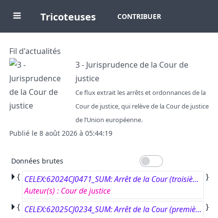
Tricoteuses
CONTRIBUER
Fil d'actualités
3 - Jurisprudence de la Cour de
justice
Ce flux extrait les arrêts et ordonnances de la
Cour de justice, qui relève de la Cour de justice
de l’Union européenne.
Publié le
8 août 2026 à 05:44:19
Données brutes
{
}
CELEX:62024CJ0471_SUM: Arrêt de la Cour (troisième chambre) du 12 février 2026.#J.J. contre PKO BP S.A.#Demande de décision préjudicielle, introduite par le Sąd Okręgowy w Częstochowie.#Renvoi préjudiciel – Clauses abusives dans les contrats conclus avec les consommateurs – Directive 93/13/CEE – Contrat de crédit – Contrat de prêt hypothécaire à taux variable – Clause contractuelle prévoyant la fixation du taux d’intérêt sur la base d’un indice de référence, au sens du règlement (UE) 2016/1011 – Article 1er, paragraphe 2, de la directive 93/13 – Clause contractuelle reflétant des dispositions législatives ou réglementaires impératives – Article 4, paragraphe 2, de la directive 93/13 – Notion de “définition de l’objet principal du contrat” – Exigence de transparence – Article 3, paragraphe 1, de la directive 93/13 – Caractère abusif.#Affaire C-471/24.
Auteur(s)
:
Cour de justice
{
}
CELEX:62025CJ0234_SUM: Arrêt de la Cour (première chambre) du 9 juillet 2026.#Sky Österreich Fernsehen GmbH contre Verein für Konsumenteninformation.#Renvoi préjudiciel – Protection des consommateurs – Droits des consommateurs – Directive 2011/83/CE – Exceptions au droit de rétractation – Contrats de fourniture de contenus numériques non fournis sur un support matériel – Article 16, premier alinéa, sous m) – Abonnement à un service de diffusion en continu (streaming) – Fourniture de services numériques – Offre présentant un caractère dynamique allant au-delà de la seule mise à disposition stable et, le cas échéant, continue de contenus spécifiques.#Affaire C-234/25.