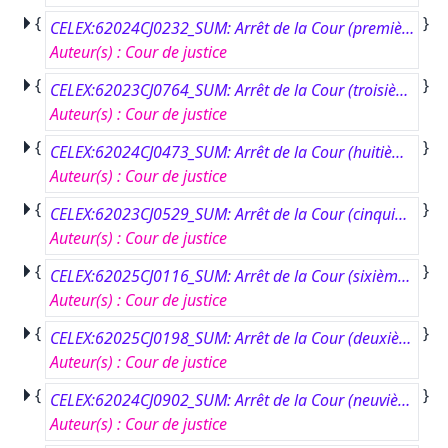
{
}
CELEX:62024CJ0232_SUM: Arrêt de la Cour (première chambre) du 23 octobre 2025.#Procédure engagée par A Oy.#Renvoi préjudiciel – Fiscalité – Système commun de taxe sur la valeur ajoutée (TVA) – Directive 2006/112/CE – Opérations imposables – Exonération relative à l’octroi de crédits – Article 135, paragraphe 1, sous b) – Exonération relative aux opérations financières – Recouvrement de créances – Article 135, paragraphe 1, sous d) – Affacturage par vente de créances – Affacturage par nantissement.#Affaire C-232/24.
Auteur(s)
:
Cour de justice
{
}
CELEX:62023CJ0764_SUM: Arrêt de la Cour (troisième chambre) du 11 septembre 2025.#Cairo Network Srl e.a. contre Ministero delle Imprese e del Made in Italy e.a.#Renvoi préjudiciel – Réseaux et services de communications électroniques – Directives 2002/20/CE, 2002/21/CE et 2002/77/CE – Droits d’utilisation de radiofréquences de diffusion numérique terrestre pour la radio et la télévision – Conversion de droits d’utilisation – Attribution de droits d’utilisation – Protection juridictionnelle – Indépendance des autorités réglementaires nationales.#Affaires jointes C-764/23 à C-766/23.
Auteur(s)
:
Cour de justice
{
}
CELEX:62024CJ0473_SUM: Arrêt de la Cour (huitième chambre) du 11 décembre 2025.#Speyer &amp;amp; Grund GmbH &amp;amp; Co. KG contre Werner &amp;amp; Mertz GmbH.#Renvoi préjudiciel – Règlement (UE) no 528/2012 – Article 3, paragraphe 1, sous a) – Notion de “produit biocide” – Condition tenant à la “destination” du produit – Produits à base de vinaigre destinés à être utilisés à la fois comme denrées alimentaires et comme produits nettoyants/désinfectants pour ces denrées (“produits à usages multiples”) – Champ d’application du règlement no 528/2012 – Article 2, paragraphes 1 et 2 – Annexe V – Liste des types de produits biocides couverts par le règlement – Protection de la santé humaine et animale et de l’environnement.#Affaire C-473/24.
Auteur(s)
:
Cour de justice
{
}
CELEX:62023CJ0529_SUM: Arrêt de la Cour (cinquième chambre) du 3 juillet 2025.#Parlement européen contre TC.#Pourvoi – Droit institutionnel – Parlement européen – Réglementation concernant les frais et indemnités des députés au Parlement – Indemnité d’assistance parlementaire – Recouvrement des sommes indûment versées – Article 41, paragraphe 2, de la charte des droits fondamentaux de l’Union européenne – Droit d’être entendu – Droit d’accès au dossier – Règlement (UE) 2018/1725 – Protection des personnes physiques à l’égard du traitement des données à caractère personnel par les institutions, organes et organismes de l’Union européenne et à la libre circulation de ces données – Article 9 – Transmission de données à caractère personnel à des destinataires établis dans l’Union autres que ces institutions et organes – Article 26 du statut des fonctionnaires de l’Union européenne.#Affaire C-529/23 P.
Auteur(s)
:
Cour de justice
{
}
CELEX:62025CJ0116_SUM: Arrêt de la Cour (sixième chambre) du 23 avril 2026.#Ts. E. S. contre Direktor na Teritorialno podelenie na Natsionalnia osiguritelen institut - Blagoevgrad.#Renvoi préjudiciel – Sécurité sociale – Travailleurs migrants – Règlement (CE) no 883/2004 – Prestations de chômage – Calcul – Article 62, paragraphes 1 et 2 – Dernière activité salariée ou non salariée exercée sous la législation d’un État membre – Article 62, paragraphe 3 – Résidence du bénéficiaire des prestations de chômage se situant dans un État membre autre que l’“État membre compétent” – Règle de calcul ne tenant pas compte “exclusivement” du salaire ou du revenu professionnel perçu par l’intéressé au titre de sa dernière activité salariée ou non salariée – Réglementation nationale prévoyant une règle de calcul différente pour les personnes ayant exercé leur dernier emploi dans un autre État membre.#Affaire C-116/25.
Auteur(s)
:
Cour de justice
{
}
CELEX:62025CJ0198_SUM: Arrêt de la Cour (deuxième chambre) du 4 juin 2026.#S contre Minister van Asiel en Migratie.#Renvoi préjudiciel – Espace de liberté, de sécurité et de justice – Politique d’asile – Procédures communes pour l’octroi et le retrait de la protection internationale – Directive 2013/32/UE – Article 46 – Droit à un recours effectif – Examen complet et ex nunc – Étendue des pouvoirs de la juridiction de première instance – Examen par la juridiction de première instance des faits – Examen par la juridiction de première instance des besoins de protection internationale.#Affaire C-198/25.
Auteur(s)
:
Cour de justice
{
}
CELEX:62024CJ0902_SUM: Arrêt de la Cour (neuvième chambre) du 22 janvier 2026.#RM et EM contre Santander Bank Polska S.A.#Renvoi préjudiciel – Protection des consommateurs – Directive 93/13/CEE – Clauses abusives dans les contrats conclus avec les consommateurs – Article 6, paragraphe 1, et article 7, paragraphe 1 – Contrat de prêt hypothécaire indexé sur une devise étrangère contenant des clauses abusives – Effets de la constatation du caractère abusif d’une clause – Nullité du contrat – Jurisprudence nationale prévoyant la naissance de deux créances de restitution indépendantes – Action du consommateur tendant à la restitution des mensualités versées au titre du contrat – Créance du professionnel correspondant au montant du prêt – Recouvrement – Droit du professionnel de soulever une exception de compensation de sa créance avec celle du consommateur – Régime de répartition des dépens – Effet dissuasif de l’interdiction des clauses abusives – Principe d’effectivité – Obligation d’interprétation conforme au droit de l’Union.#Affaire C-902/24.
Auteur(s)
:
Cour de justice